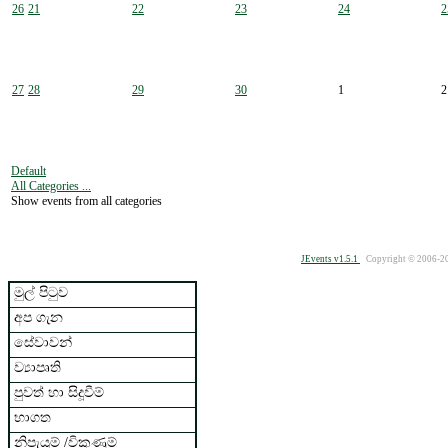
26
21
22
23
24
2
27
28
29
30
1
2
Default
All Categories ...
Show events from all categories
JEvents v1.5.1
Copyright © 2006-2
මුල් පිටුව
අප ගැන
සේවාවන්
ව්‍යාපෘති
පුවත් හා සිදූවීම්
භාගත
නිපැයුම් /විකුණුම්