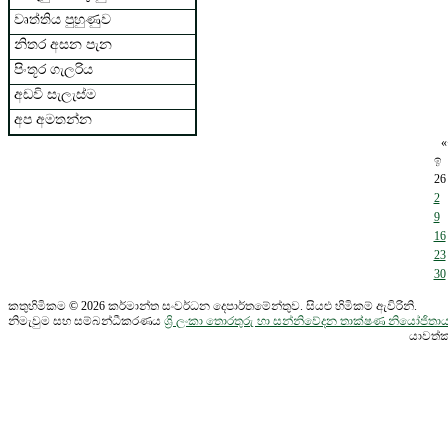
වෘත්තිය පුහුණුව
නිතර අසන පැන
පිංතූර ගැලරිය
අඩවි සැලැස්ම
අප අමතන්න
«
ඉ
26
2
9
16
23
30
කතුහිමිකම © 2026 කර්මාන්ත සංවර්ධන දෙපාර්තමේන්තුව. සියළු හිමිකම් ඇවිරිනි.
නිමැවුම සහ සම්බන්ධීකරණය
ශ්‍රි ලංකා තොරතුරු හා සන්නිවේදන තාක්ෂණ නියෝජි
යාවත්ක