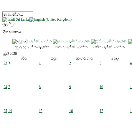
මුල් පිටුව
දින දර්ශනය
අවුරුද්ද බැගින් බලන්න
මාසය බැගින් බලන්න
සතිය බැගින් බලන්න
ජූනි 2026
ඉරිදා
සඳුදා
අඟහරුවාදා
බදාදා
23
31
1
2
3
4
24
7
8
9
10
1
25
14
15
16
17
1