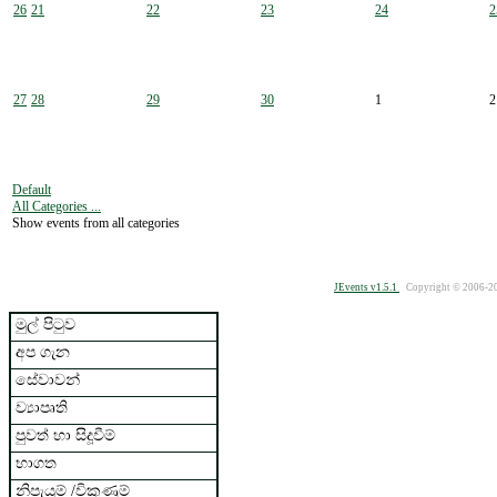
26
21
22
23
24
2
27
28
29
30
1
2
Default
All Categories ...
Show events from all categories
JEvents v1.5.1
Copyright © 2006-2
මුල් පිටුව
අප ගැන
සේවාවන්
ව්‍යාපෘති
පුවත් හා සිදූවීම්
භාගත
නිපැයුම් /විකුණුම්