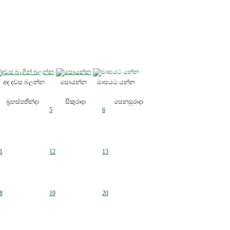
අද දවස බලන්න
සොයන්න
මාසයට යන්න
බ්‍රහස්පතින්දා
සිකුරාදා
සෙනසුරාදා
5
6
1
12
13
8
19
20