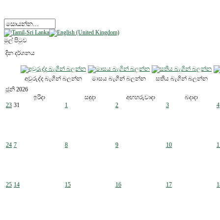
මුල් පිටුව
දින දර්ශනය
අවුරුද්ද බැගින් බලන්න
මාසය බැගින් බලන්න
සතිය බැගින් බලන්න
ජූනි 2026
ඉරිදා
සඳුදා
අඟහරුවාදා
බදාදා
23
31
1
2
3
4
24
7
8
9
10
1
25
14
15
16
17
1