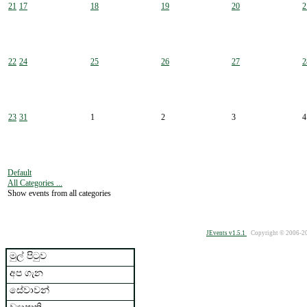
21
17
18
19
20
2
22
24
25
26
27
2
23
31
1
2
3
4
Default
All Categories ...
Show events from all categories
JEvents v1.5.1
Copyright © 2006-2
මුල් පිටුව
අප ගැන
සේවාවන්