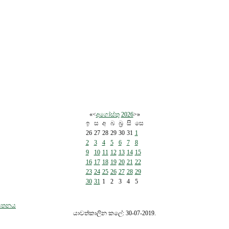
«
<
අගෝස්තු
2026
>
»
ඉ
ස
අ
බ
බ්‍ර
සි
සෙ
26
27
28
29
30
31
1
2
3
4
5
6
7
8
9
10
11
12
13
14
15
16
17
18
19
20
21
22
23
24
25
26
27
28
29
30
31
1
2
3
4
5
තායතනය
යාවත්කාලින කලේ: 30-07-2019.