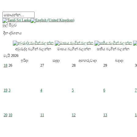
මුල් පිටුව
දින දර්ශනය
අවුරුද්ද බැගින් බලන්න
මාසය බැගින් බලන්න
සතිය බැගින් බලන්න
මැයි 2026
ඉරිදා
සඳුදා
අඟහරුවාදා
බදාදා
18
26
27
28
29
3
19
3
4
5
6
7
20
10
11
12
13
1