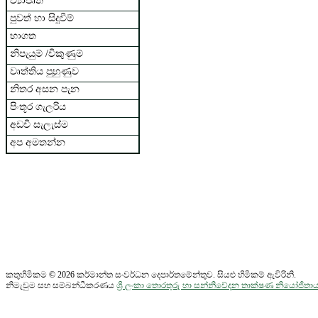
ව්‍යාපෘති
පුවත් හා සිදූවීම්
භාගත
නිපැයුම් /විකුණුම්
වෘත්තිය පුහුණුව
නිතර අසන පැන
පිංතූර ගැලරිය
අඩවි සැලැස්ම
අප අමතන්න
කතුහිමිකම © 2026 කර්මාන්ත සංවර්ධන දෙපාර්තමේන්තුව. සියළු හිමිකම් ඇවිරිනි.
නිමැවුම සහ සම්බන්ධීකරණය
ශ්‍රි ලංකා තොරතුරු හා සන්නිවේදන තාක්ෂණ නියෝජි