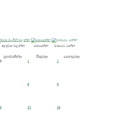
අද දවස බලන්න
සොයන්න
මාසයට යන්න
බ්‍රහස්පතින්දා
සිකුරාදා
සෙනසුරාදා
0
1
2
8
9
4
15
16