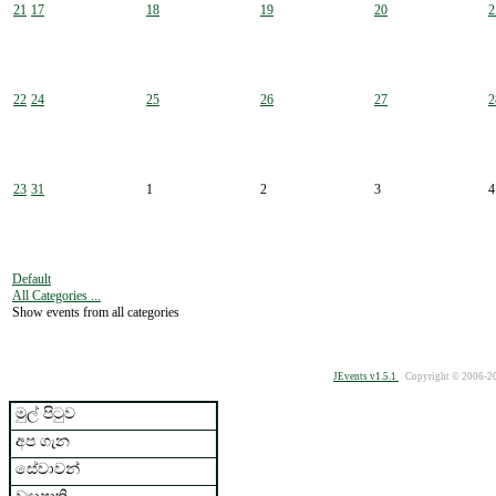
21
17
18
19
20
2
22
24
25
26
27
2
23
31
1
2
3
4
Default
All Categories ...
Show events from all categories
JEvents v1.5.1
Copyright © 2006-2
මුල් පිටුව
අප ගැන
සේවාවන්