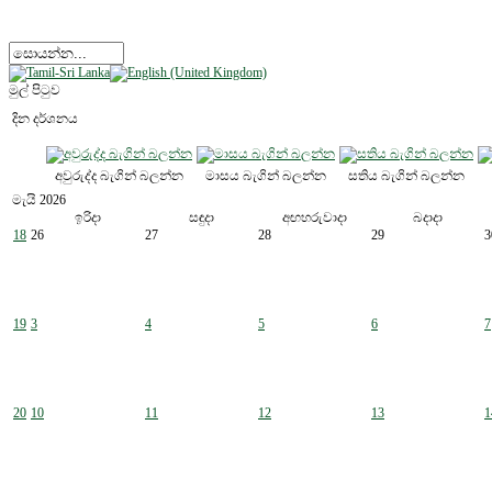
මුල් පිටුව
දින දර්ශනය
අවුරුද්ද බැගින් බලන්න
මාසය බැගින් බලන්න
සතිය බැගින් බලන්න
මැයි 2026
ඉරිදා
සඳුදා
අඟහරුවාදා
බදාදා
18
26
27
28
29
3
19
3
4
5
6
7
20
10
11
12
13
1