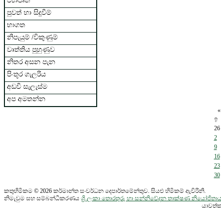
ව්‍යාපෘති
පුවත් හා සිදූවීම්
භාගත
නිපැයුම් /විකුණුම්
වෘත්තිය පුහුණුව
නිතර අසන පැන
පිංතූර ගැලරිය
අඩවි සැලැස්ම
අප අමතන්න
«
ඉ
26
2
9
16
23
30
කතුහිමිකම © 2026 කර්මාන්ත සංවර්ධන දෙපාර්තමේන්තුව. සියළු හිමිකම් ඇවිරිනි.
නිමැවුම සහ සම්බන්ධීකරණය
ශ්‍රි ලංකා තොරතුරු හා සන්නිවේදන තාක්ෂණ නියෝජි
යාවත්ක