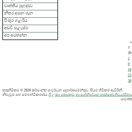
වෘත්තිය පුහුණුව
නිතර අසන පැන
පිංතූර ගැලරිය
අඩවි සැලැස්ම
අප අමතන්න
«
ඉ
26
2
9
16
23
30
කතුහිමිකම © 2026 කර්මාන්ත සංවර්ධන දෙපාර්තමේන්තුව. සියළු හිමිකම් ඇවිරිනි.
නිමැවුම සහ සම්බන්ධීකරණය
ශ්‍රි ලංකා තොරතුරු හා සන්නිවේදන තාක්ෂණ නියෝජි
යාවත්ක