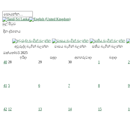
මුල් පිටුව
දින දර්ශනය
අවුරුද්ද බැගින් බලන්න
මාසය බැගින් බලන්න
සතිය බැගින් බලන්න
ඔක්තෝබර් 2025
ඉරිදා
සඳුදා
අඟහරුවාදා
බදාදා
40
28
29
30
1
2
41
5
6
7
8
9
42
12
13
14
15
1