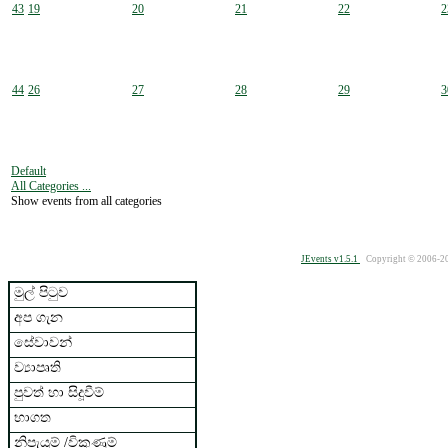
43
19
20
21
22
2
44
26
27
28
29
3
Default
All Categories ...
Show events from all categories
JEvents v1.5.1
Copyright © 2006-2
මුල් පිටුව
අප ගැන
සේවාවන්
ව්‍යාපෘති
පුවත් හා සිදූවීම්
භාගත
නිපැයුම් /විකුණුම්