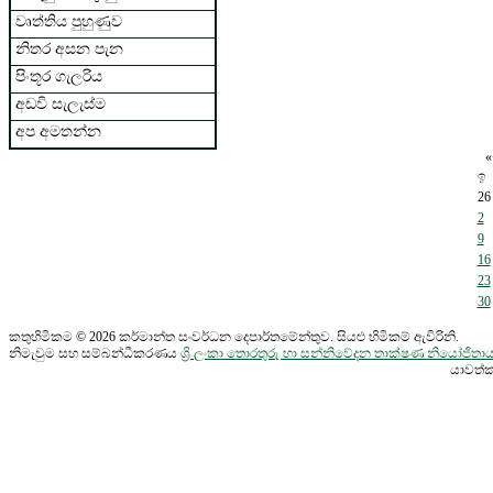
වෘත්තිය පුහුණුව
නිතර අසන පැන
පිංතූර ගැලරිය
අඩවි සැලැස්ම
අප අමතන්න
«
ඉ
26
2
9
16
23
30
කතුහිමිකම © 2026 කර්මාන්ත සංවර්ධන දෙපාර්තමේන්තුව. සියළු හිමිකම් ඇවිරිනි.
නිමැවුම සහ සම්බන්ධීකරණය
ශ්‍රි ලංකා තොරතුරු හා සන්නිවේදන තාක්ෂණ නියෝජි
යාවත්ක