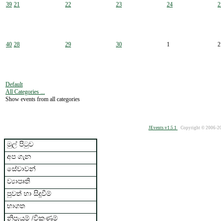
39
21
22
23
24
2
40
28
29
30
1
2
Default
All Categories ...
Show events from all categories
JEvents v1.5.1
Copyright © 2006-2
මුල් පිටුව
අප ගැන
සේවාවන්
ව්‍යාපෘති
පුවත් හා සිදූවීම්
භාගත
නිපැයුම් /විකුණුම්