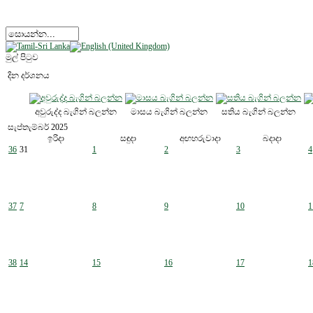
මුල් පිටුව
දින දර්ශනය
අවුරුද්ද බැගින් බලන්න
මාසය බැගින් බලන්න
සතිය බැගින් බලන්න
සැප්තැම්බර් 2025
ඉරිදා
සඳුදා
අඟහරුවාදා
බදාදා
36
31
1
2
3
4
37
7
8
9
10
1
38
14
15
16
17
1