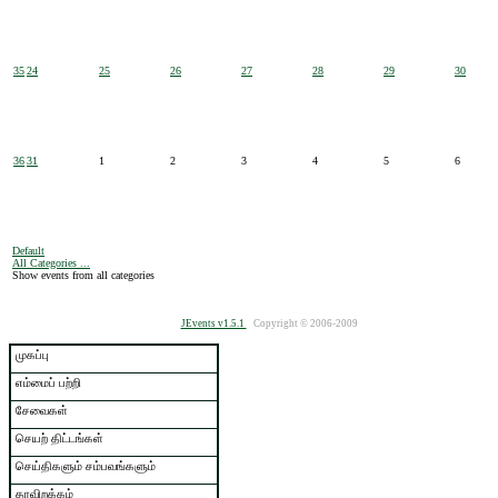
35
24
25
26
27
28
29
30
36
31
1
2
3
4
5
6
Default
All Categories ...
Show events from all categories
JEvents v1.5.1
Copyright © 2006-2009
முகப்பு
எம்மைப் பற்றி
சேவைகள்
செயற் திட்டங்கள்
செய்திகளும் சம்பவங்களும்
தரவிறக்கம்