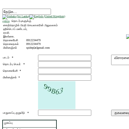
முகப்பு
தொடர்புகளுக்கு
கைத்தொழில் பிரதி செயலாளரின் அலுவலகம்
ஹில்டொப் மண்டபம்,
காலி.
இலங்கை.
தொலைபேசி
0912234479
தொலைநகல்
0912234479
மின்னஞ்சல்
spidep[at]gmail.com
பாடம் *
தொடர்பு பெயர் *
தொலைபேசி *
மின்னஞ்சல் *
பாதுகாப்பு குறுயீடு *
முகப்பு