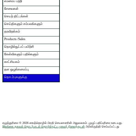
எம்மைப் பற்றி
சேவைகள்
செயற் திட்டங்கள்
செய்திகளும் சம்பவங்களும்
தரவிறக்கம்
Products /Sales
தொழில்நுட்பப் பயிற்சி
கேள்விகளும் பதில்களும்
காட்சியகம்
தள ஒழுங்கமைப்பு
தொடர்புகளுக்கு
எழுத்துரிமை © 2026 கைத்தொழில் பிரதி செயலாளரின் அலுவலகம். முழுப் பதிப்புரிமை உடையது.
இலங்கை தகவல் தொடர்பாடல் தொழில்நுட்ப முகவர் நிலைத்துடன்
அபிவிருத்தி செய்யப்பட்டது